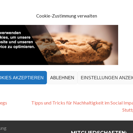
Cookie-Zustimmung verwalten
KIES AKZEPTIEREN
ABLEHNEN
EINSTELLUNGEN ANZE
wegs
Tipps und Tricks für Nachhaltigkeit im Social Imp
Stut
ung
MITGLIEDSCHAFTEN: