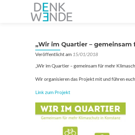
Z
u
m
I
n
„Wir im Quartier – gemeinsam 
h
a
Veröffentlicht am
15/01/2018
l
„Wir im Quartier – gemeinsam für mehr Klimasch
t
s
Wir organisieren das Projekt mit und führen euch
p
r
Link zum Projekt
i
n
g
e
n