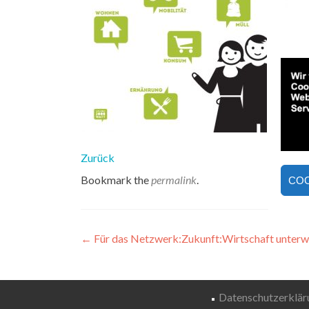
Zurück
Bookmark the
permalink
.
COO
Artikel-
←
Für das Netzwerk:Zukunft:Wirtschaft unter
Navigation
Datenschutzerklär