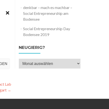
denkbar – mach es machbar –
Social Entrepreneurship am
Bodensee
Social Entrepreneurship Day
Bodensee 2019
NEUGIERIG?
Neugierig?
IGEN
act Lab
tgart
→