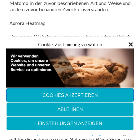
Matomo in der zuvor beschriebenen Art und Weise und
zu dem zuvor benannten Zweck einverstanden.
Aurora Heatmap
Um unsere Website zu verbessern, haben wir zusätzlich
das Plugin Aurora Heatmap installiert. Es bietet keine
Cookie-Zustimmung verwalten
Operation in Bezug auf Benutzerverfolgung oder
aufgezeichnete Daten und dient lediglich der
Qualitätsverbesserung der Benutzerfreundlichkeit
dieser Website.
Social Buttons
COOKIES AKZEPTIEREN
Auf unseren Seiten sind Social Plugins des sozialen
Netzwerks Facebook, Instagram, LinkedIn und Twitter
integriert. Die Facebook-Plugins erkennen Sie an dem
ABLEHNEN
Facebook-Logo oder dem „Like-Button“ („Gefällt mir“)
auf unserer Seite. Eine Übersicht über die Facebook-
EINSTELLUNGEN ANZEIGEN
Plugins finden Sie hier:
http://developers.facebook.com/docs/plugins/
Selbiges
gilt für die anderen sozialen Netzwerke. Wenn Sie unsere