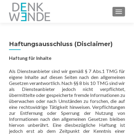
Z
MENU
u
m
I
n
Haftungsausschluss (Disclaimer)
h
a
Haftung für Inhalte
l
t
Als Diensteanbieter sind wir gemäß § 7 Abs.1 TMG für
s
eigene Inhalte auf diesen Seiten nach den allgemeinen
p
Gesetzen verantwortlich. Nach §§ 8 bis 10 TMG sind wir
r
als Diensteanbieter jedoch nicht verpflichtet,
i
übermittelte oder gespeicherte fremde Informationen zu
überwachen oder nach Umständen zu forschen, die auf
n
eine rechtswidrige Tätigkeit hinweisen. Verpflichtungen
g
zur Entfernung oder Sperrung der Nutzung von
e
Informationen nach den allgemeinen Gesetzen bleiben
n
hiervon unberührt. Eine diesbezügliche Haftung ist
jedoch erst ab dem Zeitpunkt der Kenntnis einer