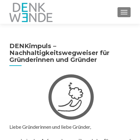
Z
MENU
u
m
I
n
DENKimpuls –
h
Nachhaltigkeitswegweiser für
a
Gründerinnen und Gründer
l
t
s
p
r
i
n
g
e
Liebe Gründerinnen und liebe Gründer,
n