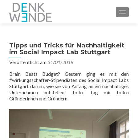
Z
MENU
u
m
I
n
Tipps und Tricks für Nachhaltigkeit
h
im Social Impact Lab Stuttgart
a
l
Veröffentlicht am
31/01/2018
t
Brain Beats Budget? Gestern ging es mit den
s
#
wirkungsschaffer-
Stipendiaten des Social Impact Labs
p
Stuttgart darum, wie sie von Anfang an ein nachhaltiges
r
Unternehmen aufstellen! Toller Tag mit tollen
i
Gründerinnen und Gründern.
n
g
e
n