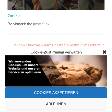
Zurück
Bookmark the
permalink
.
Artikel-
←
„Wir im Quartier – gemeinsam für mehr Klimaschutz in
Konstanz“
Cookie-Zustimmung verwalten
Navigation
(Social) Innovation und
Kunst
→
Suchen
nach:
COOKIES AKZEPTIEREN
NEUESTE BEITRÄGE
ABLEHNEN
Unsere Reise zu unserer Vision