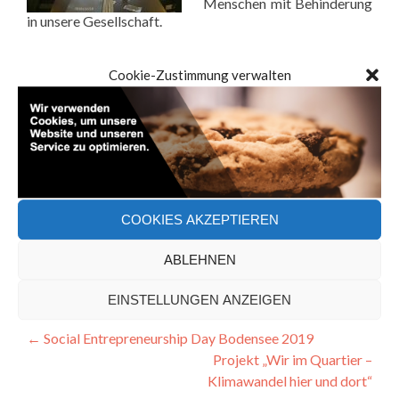
Menschen mit Behinderung
in unsere Gesellschaft.
Die Themengeberinnen freuten sich über viele neue
Cookie-Zustimmung verwalten
Hinweise und Anregungen durch die anderen
Teilnehmerinnen und Teilnehmer.
Wir freuen uns schon auf die nächste denkbar am 07.
April.
COOKIES AKZEPTIEREN
Zurück
ABLEHNEN
Bookmark the
permalink
.
EINSTELLUNGEN ANZEIGEN
Artikel-
←
Social Entrepreneurship Day Bodensee 2019
Projekt „Wir im Quartier –
Navigation
Klimawandel hier und dort“