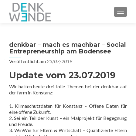
Z
MENU
u
m
I
n
denkbar – mach es machbar – Social
h
Entrepreneurship am Bodensee
a
l
Veröffentlicht am
23/07/2019
t
Update vom 23.07.2019
s
p
Wir hatten heute drei tolle Themen bei der denkbar auf
r
der farm in Konstanz:
i
n
1. Klimaschutzdaten für Konstanz – Offene Daten für
g
eine offene Zukunft.
e
2. Sei ein Teil der Kunst – ein Malprojekt für Begegnung
und Freude.
n
3. WinWin für Eltern & Wirtschaft – Qualifizierte Eltern