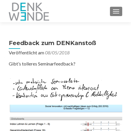
Z
MENU
u
m
I
n
Feedback zum DENKanstoß
h
a
Veröffentlicht am
08/05/2018
l
Gibt’s tolleres Seminarfeedback?
t
s
p
r
i
n
g
e
n