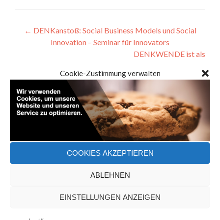
Artikel-
←
DENKanstoß: Social Business Models und Social
Innovation – Seminar für Innovators
Navigation
DENKWENDE ist als
BAFA-Berater registriert
→
Cookie-Zustimmung verwalten
Suchen
nach:
NEUESTE BEITRÄGE
COOKIES AKZEPTIEREN
Unsere Reise zu unserer Vision
ABLEHNEN
Keynote Startup Bodensee – Nachhaltigkeit und
Social Responsibility
EINSTELLUNGEN ANZEIGEN
Projekt „Wir im Quartier – Klimawandel hier und