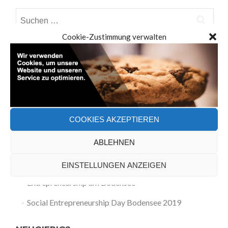
Suchen
nach:
Cookie-Zustimmung verwalten
NEUESTE BEITRÄGE
Unsere Reise zu unserer Vision
Keynote Startup Bodensee – Nachhaltigkeit und
Social Responsibility
COOKIES AKZEPTIEREN
Projekt „Wir im Quartier – Klimawandel hier und
ABLEHNEN
dort“
EINSTELLUNGEN ANZEIGEN
denkbar – mach es machbar – Social
Entrepreneurship am Bodensee
Social Entrepreneurship Day Bodensee 2019