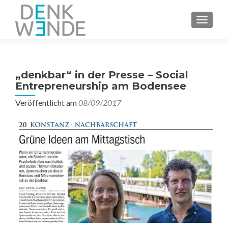
Z
MENU
u
m
I
n
„denkbar“ in der Presse – Social
h
Entrepreneurship am Bodensee
a
l
Veröffentlicht am
08/09/2017
t
s
p
r
i
n
g
e
n