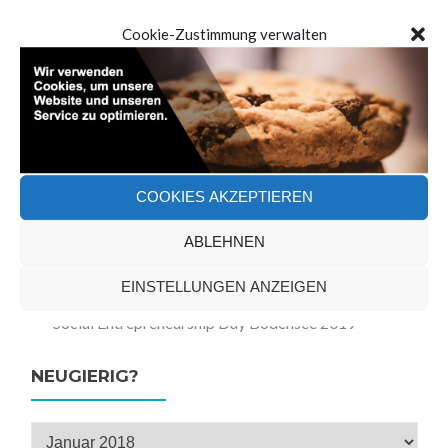
Cookie-Zustimmung verwalten
NEUESTE BEITRÄGE
Unsere Reise zu unserer Vision
Keynote Startup Bodensee – Nachhaltigkeit und
Social Responsibility
Projekt „Wir im Quartier – Klimawandel hier und
COOKIES AKZEPTIEREN
dort“
ABLEHNEN
denkbar – mach es machbar – Social
Entrepreneurship am Bodensee
EINSTELLUNGEN ANZEIGEN
Social Entrepreneurship Day Bodensee 2019
NEUGIERIG?
Neugierig?