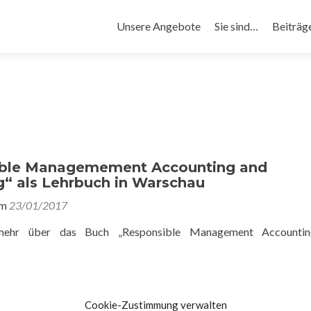
Primäres
Unsere Angebote
Sie sind…
Beiträg
Menü
ible Managemement Accounting and
g“ als Lehrbuch in Warschau
am
23/01/2017
 mehr über das Buch „Responsible Management Accounti
en Kommentar
Cookie-Zustimmung verwalten