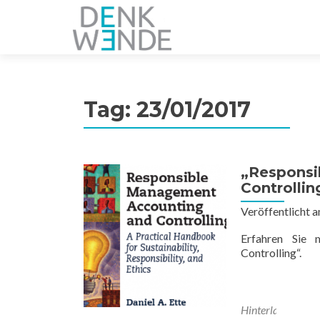
Z
u
m
I
n
Tag:
23/01/2017
h
a
l
t
„Respons
s
Controllin
p
r
Veröffentlicht 
i
Erfahren Sie
n
Controlling“.
g
e
n
Hinterlasse ein