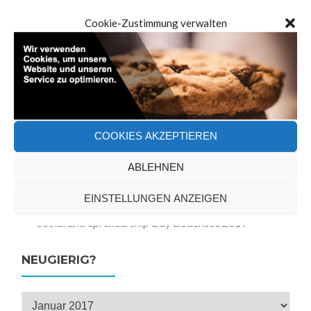
Cookie-Zustimmung verwalten
NEUESTE BEITRÄGE
Unsere Reise zu unserer Vision
Keynote Startup Bodensee – Nachhaltigkeit und
Social Responsibility
Projekt „Wir im Quartier – Klimawandel hier und
COOKIES AKZEPTIEREN
dort“
ABLEHNEN
denkbar – mach es machbar – Social
Entrepreneurship am Bodensee
EINSTELLUNGEN ANZEIGEN
Social Entrepreneurship Day Bodensee 2019
NEUGIERIG?
Neugierig?