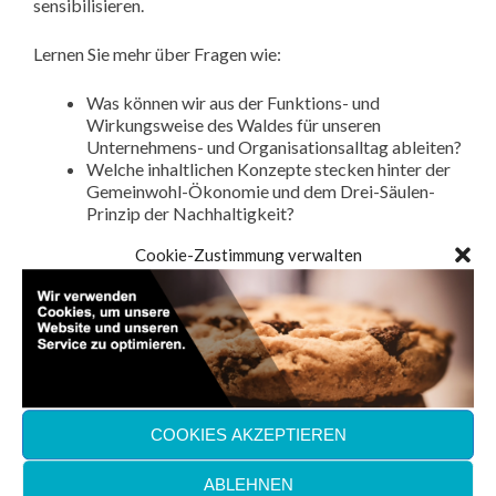
sensibilisieren.
Lernen Sie mehr über Fragen wie:
Was können wir aus der Funktions- und
Wirkungsweise des Waldes für unseren
Unternehmens- und Organisationsalltag ableiten?
Welche inhaltlichen Konzepte stecken hinter der
Gemeinwohl-Ökonomie und dem Drei-Säulen-
Prinzip der Nachhaltigkeit?
Was bedeutet „Optimum“ im Wald und wie
Cookie-Zustimmung verwalten
bewerten Sie und ihre Mitarbeiter*innen das
Optimum Ihres Unternehmens?
Wie hängt Diversität im Unternehmen mit einer
Monokultur im Wald zusammen?
Was braucht ein Team – auf kollektiver und
individueller Ebene – um langfristig effizient und
nachhaltig zu agieren und funktionsfähig zu
bleiben?
Welchen gesellschaftlichen Mehrwert bietet Ihr
COOKIES AKZEPTIEREN
Unternehmen und wie sind Produkte und
Dienstleistungen bezüglich Ihrer
ABLEHNEN