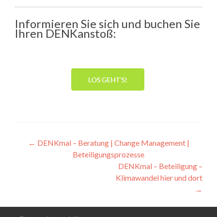
Informieren Sie sich und buchen Sie
Ihren DENKanstoß:
Artikel-
←
DENKmal – Beratung | Change Management |
Beteiligungsprozesse
Navigation
DENKmal – Beteiligung –
Klimawandel hier und dort
→