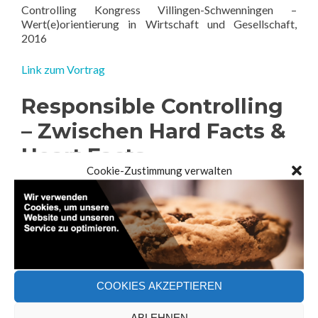
Controlling Kongress Villingen-Schwenningen –
Wert(e)orientierung in Wirtschaft und Gesellschaft,
2016
Link zum Vortrag
Responsible Controlling
– Zwischen Hard Facts &
Heart Facts
Cookie-Zustimmung verwalten
Rotary Club Konstanz, 2015
Nachhaltigkeitscontrolli
ng – Daten erheben oder
Wandel leben?
COOKIES AKZEPTIEREN
Sustainability Controlling Konferenz, 2013
ABLEHNEN